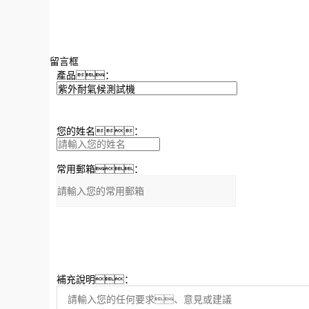
留言框
產品：
您的姓名：
常用郵箱：
補充說明：