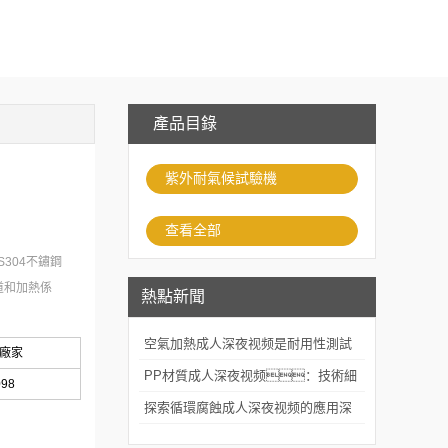
產品目錄
紫外耐氣候試驗機
查看全部
304不鏽鋼
道和加熱係
熱點新聞
空氣加熱成人深夜视频是耐用性測試
廠家
的重要工具
PP材質成人深夜视频：技術細
098
節與應用場景
探索循環腐蝕成人深夜视频的應用深
度