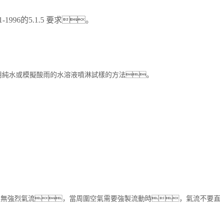
1996的5.1.5 要求。
用純水或模擬酸雨的水溶液噴淋試樣的方法。
。
圍無強烈氣流，當周圍空氣需要強製流動時，氣流不要