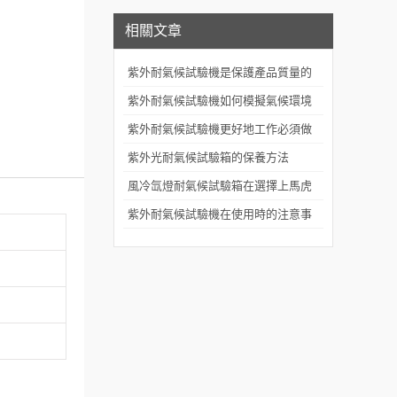
相關文章
紫外耐氣候試驗機是保護產品質量的
重要設備
紫外耐氣候試驗機如何模擬氣候環境
紫外耐氣候試驗機更好地工作必須做
好日常的保養工作
紫外光耐氣候試驗箱的保養方法
風冷氙燈耐氣候試驗箱在選擇上馬虎
不得
紫外耐氣候試驗機在使用時的注意事
項了解一下