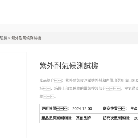
驗機
> 紫外耐氣候測試機
紫外耐氣候測試機
產品簡介：紫外耐氣候測試機外殼和內膽均選用進口SUS
板，箱體上部為係統的電氣控製部分，空氣通
統。
更新時間：
2024-12-03
廠商性質：
生產
產品品牌：
其他品牌
訪問次數：
2