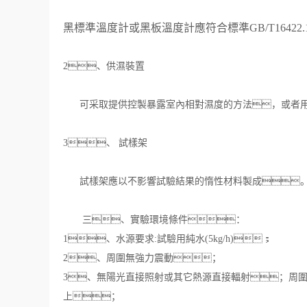
黑標準溫度計或黑板溫度計應符合標準GB/T16422.1-
2、供濕裝置
可采取提供控製暴露室內相對濕度的方法，或者
3、 試樣架
試樣架應以不影響試驗結果的惰性材料製成
三、
實驗環境條件：
1、水源要求:試驗用純水(5kg/h)；
2、周圍無強力震動；
3、無陽光直接照射或其它熱源直接輻射；周
上；