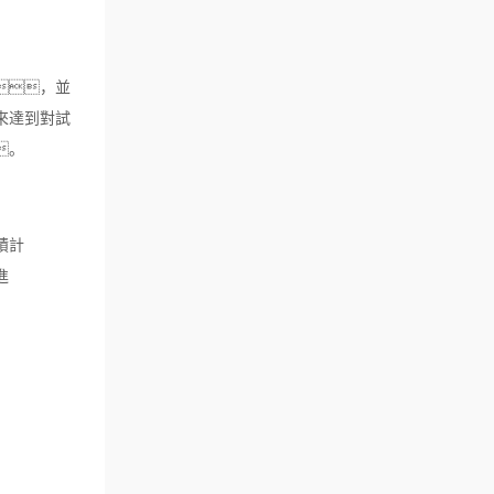
，並
來達到對試
。
積計
進