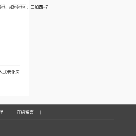
，如：三加四=7
入式老化房
伴
|
在線留言
|